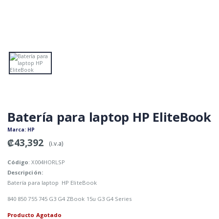
Batería para laptop HP EliteBook
Marca
: HP
₡43,392
(i.v.a)
Código
: X004HORLSP
Descripción:
Batería para laptop HP EliteBook
840 850 755 745 G3 G4 ZBook 15u G3 G4 Series
Producto Agotado