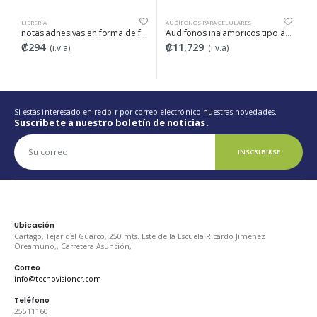
LIBRERIA
AUDÍFONOS PARA CELULARES
AUDÍ
notas adhesivas en forma de flor color naranja y manzanz color verde y forma de estrella
Audifonos inalambricos tipo argolla, negros, Bass Jaxx
₡294
₡11,729
₡1
(i.v.a)
(i.v.a)
Si estás interesado en recibir por correo electrónico nuestras novedades.
Suscribete a nuestro boletín de noticias.
INSCRIBIRSE
Ubicación
Cartago, Tejar del Guarco, 250 mts. Este de la Escuela Ricardo Jimenez
Oreamuno,, Carretera Asunción,
Correo
info@tecnovisioncr.com
Teléfono
25511160