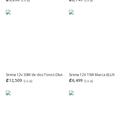
(i.v.a)
(i.v.a)
Sirena 12v 30W de dos Tonos Dlux
Sirena 12V 15W Marca dLUX
₡12,509
₡6,499
(i.v.a)
(i.v.a)