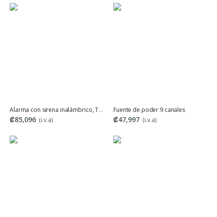
Alarma con sirena inalámbrico, Tuya
Fuente de poder 9 canales
₡85,096
₡47,997
(i.v.a)
(i.v.a)