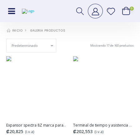
0
GALERIA PRODUCTOS
INICIO
Mostrando 17 de 160 productos
Expansor spectra 8Z marca paradox
Terminal de tiempo y asistencia de acceso con reconocimiento facial y huella ZKteco TL, mb36ADMS • Capacidad de Rostros 1500 • Capacidad de Huellas 2000 • Comunicación red TCP/IP • Pantalla 2.8 Pulgad
₡20,825
₡202,553
(i.v.a)
(i.v.a)