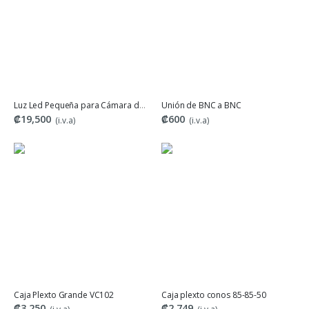
Luz Led Pequeña para Cámara de seguridad
Unión de BNC a BNC
₡19,500
₡600
(i.v.a)
(i.v.a)
Caja Plexto Grande VC102
Caja plexto conos 85-85-50
₡3,250
₡2,749