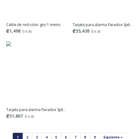
Cable de red color gris 1 metro
Tarjeta para alarma Paradox Sp6000
₡1,498
₡55,438
(i.v.a)
(i.v.a)
Tarjeta para alarma Paradox Sp5500
₡51,867
(i.v.a)
1
2
3
4
5
6
7
8
9
Siguiente »