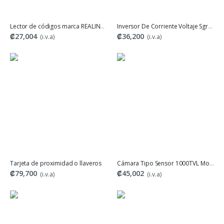
Lector de códigos marca REALINN RL1100L
Inversor De Corriente Voltaje Sgr-nx20115sk-3 200w Hoenjuno
₡27,004
₡36,200
(i.v.a)
(i.v.a)
Tarjeta de proximidad o llaveros
Cámara Tipo Sensor 1000TVL Model: VT-P301
₡79,700
₡45,002
(i.v.a)
(i.v.a)