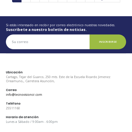
Si estás interesado en recibir por correo electrónico nuestras novedades.
Suscribete a nuestro boletín de noticias.
INSCRIBIRSE
Ubicación
Cartago, Tejar del Guarco, 250 mts. Este de la Escuela Ricardo Jimenez
Oreamuno,, Carretera Asunción,
Correo
info@tecnovisioncr.com
Teléfono
25511160
Horario de atención
Lunes a Sábado / 9:00am - 6:00pm