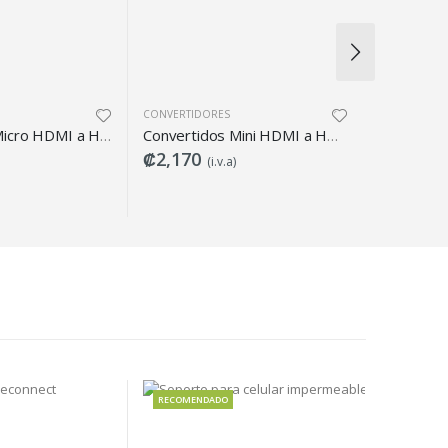
CONVERTIDORES
DISCO DURO INTERNO
Convertidos Mini HDMI a HDMI Argom
Disco Duro 2TB para computadora modelo WD20EZAZ
₡2,170
₡45,479
(i.v.a)
(i.v.a)
RECOMENDADO
RECOMENDADO