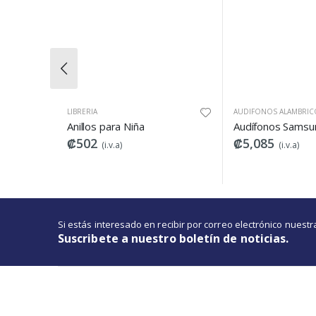
LIBRERIA
AUDIFONOS ALAMBRICOS
Anillos para Niña
Audífonos Samsung 3.5
₡502
₡5,085
(i.v.a)
(i.v.a)
Si estás interesado en recibir por correo electrónico nues
Suscribete a nuestro boletín de noticias.