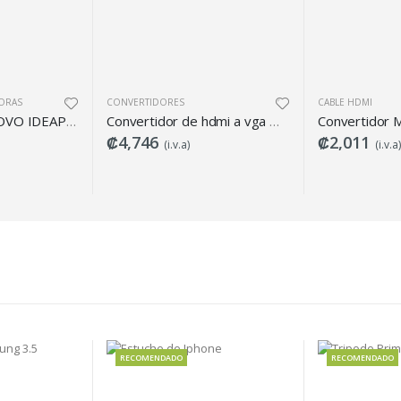
NVERTIDORES
CABLE HDMI
Convertidor de hdmi a vga marca argom
Convertidor Micro HDMI a HDMI Argom
4,746
₡2,011
(i.v.a)
(i.v.a)
RECOMENDADO
RECOMENDADO