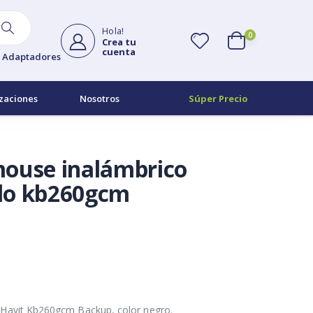
Hola!
0
Crea tu
cuenta
Adaptadores
zaciones
Nosotros
Súper Precio
mouse inalámbrico
lo kb260gcm
Havit Kb260gcm Backup, color negro.