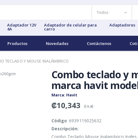
Adaptador 12V
Adaptador de celular para
Adaptadores
4A
carro
Productos
Novedades
Contáctenos
Coti
O TECLADO Y MOUSE INALÁMBRICO
Combo teclado y 
marca havit mode
Marca
: Havit
₡10,343
(i.v.a)
Código
: 6939119025632
Descripción:
Combo Teclado Mouse Inalambrico Ingles 