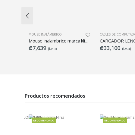
INALÁMBRICO
CABLES DE COMPUTADORAS
CO
Mouse inalambrico marca klipxtreme color rojo KMW-340RD
CARGADOR LENOVO IDEAPAD 710
39
₡33,100
₡
(i.v.a)
(i.v.a)
Productos recomendados
RECOMENDADO
RECOMENDADO