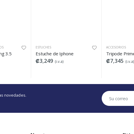
ESTUCHES
ACCESORIOS
Estuche de Iphone
Tripode Primeconnect
₡3,249
₡7,345
(i.v.a)
(i.v.a)
tras novedades.