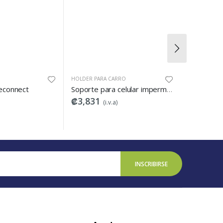
HOLDER PARA CARRO
MICROFONOS
Soporte para celular impermeable para manilla de bici
₡3,831
₡98,197
(i.v.a)
(i.v.a)
INSCRIBIRSE