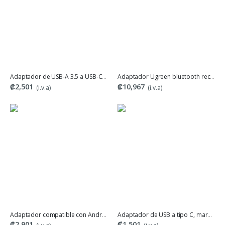
Adaptador de USB-A 3.5 a USB-C, Ugreen
Adaptador Ugreen bluetooth receptor transmisor
₡2,501
₡10,967
(i.v.a)
(i.v.a)
Adaptador compatible con Android, Iphone, Tipo C y PC USB
Adaptador de USB a tipo C, marca Seisa
₡2,901
₡1,501