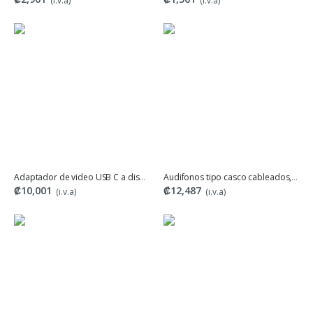
(i.v.a)
(i.v.a)
Adaptador de video USB C a displayport, marca Imexx
Audifonos tipo casco cableados, LOGITECH
₡10,001
₡12,487
(i.v.a)
(i.v.a)