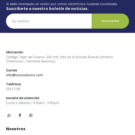
Si estás interesado en recibir por correo electrónico nuestras novedades.
Suscribete a nuestro boletín de noticias.
INSCRIBIRSE
Ubicación
Cartago, Tejar del Guarco, 250 mts. Este de la Escuela Ricardo Jimenez
Oreamuno,, Carretera Asunción,
Correo
info@tecnovisioncr.com
Teléfono
25511160
Horario de atención
Lunes a Sábado / 9:00am - 6:00pm
Nosotros