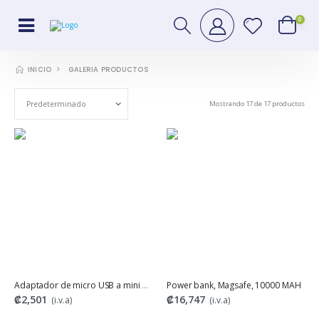
0
GALERIA PRODUCTOS
INICIO
Mostrando 17 de 17 productos
Adaptador de micro USB a mini micro USB
Power bank, Magsafe, 10000 MAH
₡2,501
₡16,747
(i.v.a)
(i.v.a)