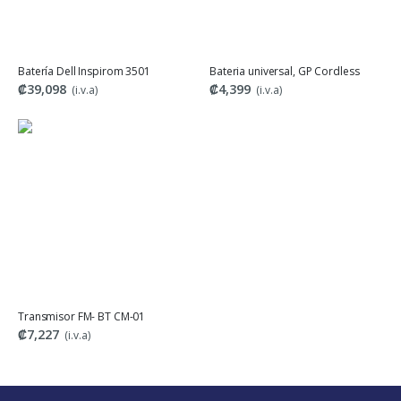
Batería Dell Inspirom 3501
Bateria universal, GP Cordless
₡39,098
₡4,399
(i.v.a)
(i.v.a)
Transmisor FM- BT CM-01
₡7,227
(i.v.a)