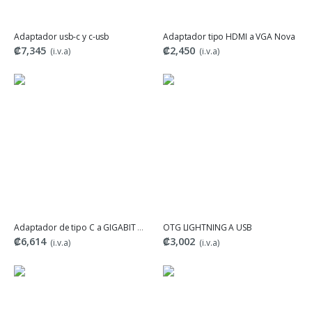
Adaptador usb-c y c-usb
Adaptador tipo HDMI a VGA Nova
₡7,345
₡2,450
(i.v.a)
(i.v.a)
Adaptador de tipo C a GIGABIT Nova
OTG LIGHTNING A USB
₡6,614
₡3,002
(i.v.a)
(i.v.a)