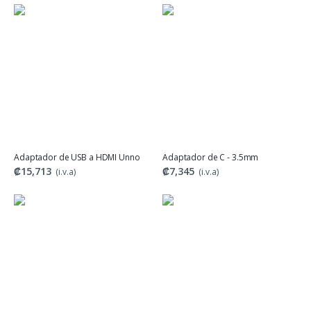
Adaptador de USB a HDMI Unno
Adaptador de C - 3.5mm
₡15,713
₡7,345
(i.v.a)
(i.v.a)