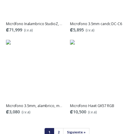
Micrófono Inalambrico StudioZ, 500-560 MHz
Microfono 3.5mm candc DC-C6
₡71,999
₡5,895
(i.v.a)
(i.v.a)
Microfono 3.5mm, alambrico, modeloGL-119
Microfono Havit GK57 RGB
₡3,080
₡10,500
(i.v.a)
(i.v.a)
1
2
Siguiente »