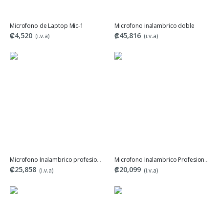
Microfono de Laptop Mic-1
Microfono inalambrico doble
₡4,520
₡45,816
(i.v.a)
(i.v.a)
Microfono Inalambrico profesional,Universal
Microfono Inalambrico Profesional IS-U005
₡25,858
₡20,099
(i.v.a)
(i.v.a)