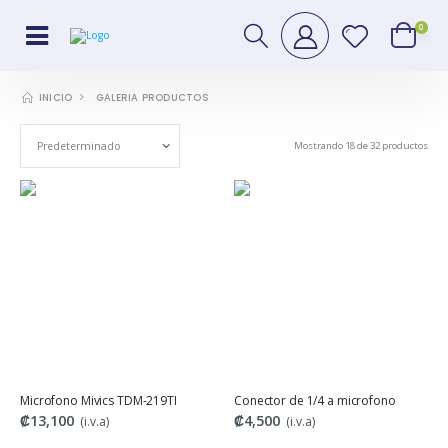
0
GALERIA PRODUCTOS
INICIO
Mostrando 18 de 32 productos
Microfono Mivics TDM-219TI
Conector de 1/4 a microfono
₡13,100
₡4,500
(i.v.a)
(i.v.a)