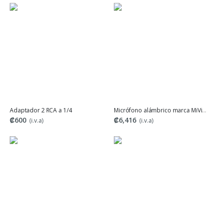
Adaptador 2 RCA a 1/4
Micrófono alámbrico marca MiVics modelo MS-1MIC
₡600
₡6,416
(i.v.a)
(i.v.a)