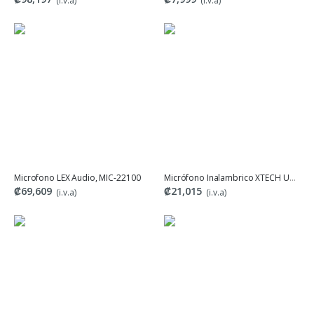
(i.v.a)
(i.v.a)
Microfono LEX Audio, MIC-22100
Micrófono Inalambrico XTECH UNIXON, XTS690
₡69,609
₡21,015
(i.v.a)
(i.v.a)