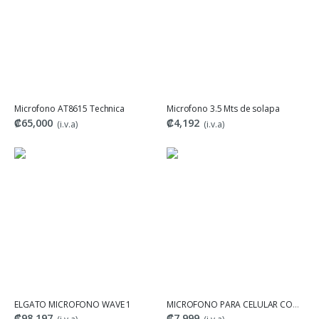
Microfono AT8615 Technica
Microfono 3.5 Mts de solapa
₡65,000
₡4,192
(i.v.a)
(i.v.a)
ELGATO MICROFONO WAVE 1
MICROFONO PARA CELULAR CONECCION LIGHTNING Y USB-C
₡98,197
₡7,999