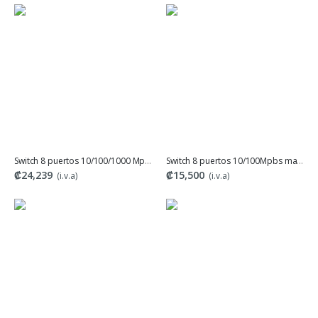
Switch 8 puertos 10/100/1000 Mpbs marca tp-link LS1008G
Switch 8 puertos 10/100Mpbs marca tp-link TL-SF1008D
₡24,239
₡15,500
(i.v.a)
(i.v.a)