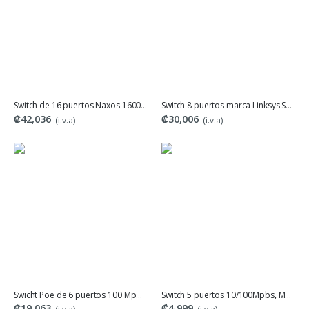
Switch de 16 puertos Naxos 16000R 10/100Mbps
Switch 8 puertos marca Linksys SE3008
₡42,036
₡30,006
(i.v.a)
(i.v.a)
Swicht Poe de 6 puertos 100 Mpbs, para 250 MetrosMarca Witek
Switch 5 puertos 10/100Mpbs, Marca MERCUSYS
₡19,063
₡4,999