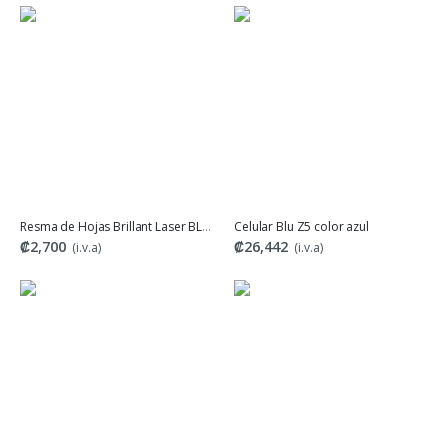
Resma de Hojas Brillant Laser BLC Rojo
Celular Blu Z5 color azul
₡2,700
₡26,442
(i.v.a)
(i.v.a)