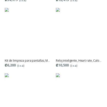
(i.v.a)
(i.v.a)
Kit de limpieza para pantallas, Manhattan
Reloj inteligente, Heart rate, Calories, Blood Oxygen, Pedometer y Message
₡6,200
₡10,500
(i.v.a)
(i.v.a)