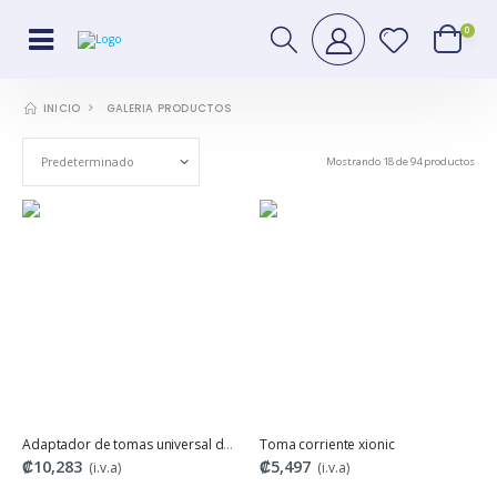
0
GALERIA PRODUCTOS
INICIO
Mostrando 18 de 94 productos
Adaptador de tomas universal de viaje
Toma corriente xionic
₡10,283
₡5,497
(i.v.a)
(i.v.a)