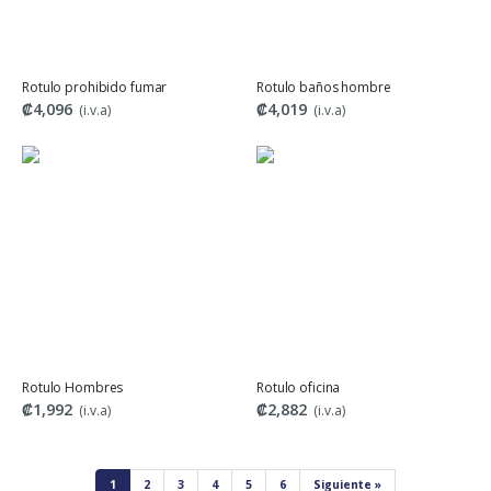
Rotulo prohibido fumar
Rotulo baños hombre
₡4,096
₡4,019
(i.v.a)
(i.v.a)
Rotulo Hombres
Rotulo oficina
₡1,992
₡2,882
(i.v.a)
(i.v.a)
1
2
3
4
5
6
Siguiente »