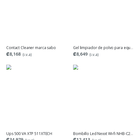
Contact Cleaner marca sabo
Gel limpiador de polvo para equipos electrónicos
₡8,168
₡8,649
(i.v.a)
(i.v.a)
Ups 500 VA XTP 511XTECH
Bombillo Led Nexxt Wi-fi NHB-C210
₡34,979
₡12,413