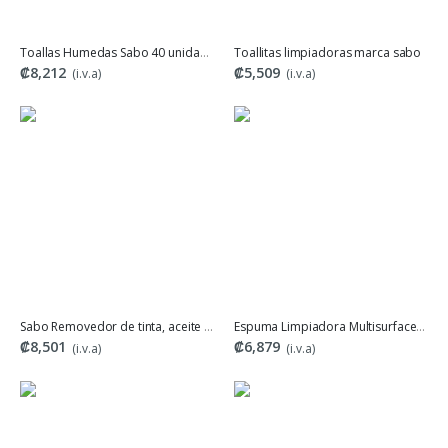
Toallas Humedas Sabo 40 unidades
Toallitas limpiadoras marca sabo
₡8,212
₡5,509
(i.v.a)
(i.v.a)
Sabo Removedor de tinta, aceite y adhesivos
Espuma Limpiadora Multisurface SABO
₡8,501
₡6,879
(i.v.a)
(i.v.a)