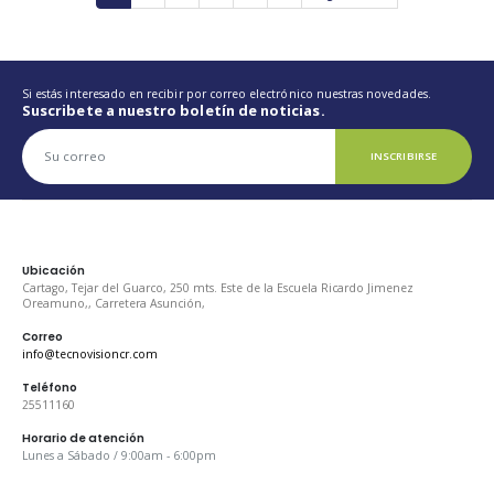
Si estás interesado en recibir por correo electrónico nuestras novedades.
Suscribete a nuestro boletín de noticias.
INSCRIBIRSE
Ubicación
Cartago, Tejar del Guarco, 250 mts. Este de la Escuela Ricardo Jimenez
Oreamuno,, Carretera Asunción,
Correo
info@tecnovisioncr.com
Teléfono
25511160
Horario de atención
Lunes a Sábado / 9:00am - 6:00pm