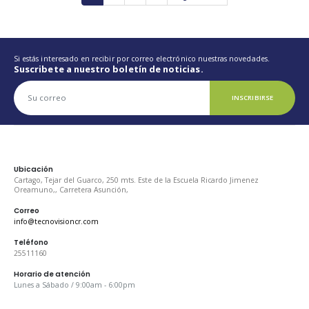
Si estás interesado en recibir por correo electrónico nuestras novedades.
Suscribete a nuestro boletín de noticias.
INSCRIBIRSE
Ubicación
Cartago, Tejar del Guarco, 250 mts. Este de la Escuela Ricardo Jimenez
Oreamuno,, Carretera Asunción,
Correo
info@tecnovisioncr.com
Teléfono
25511160
Horario de atención
Lunes a Sábado / 9:00am - 6:00pm