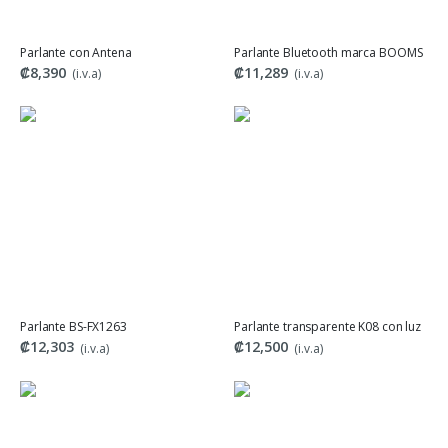
Parlante con Antena
Parlante Bluetooth marca BOOMS
₡8,390
₡11,289
(i.v.a)
(i.v.a)
Parlante BS-FX1263
Parlante transparente K08 con luz
₡12,303
₡12,500
(i.v.a)
(i.v.a)