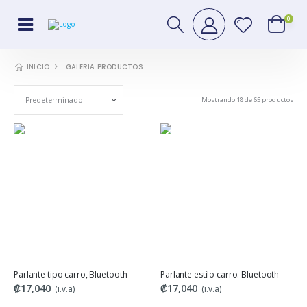
0
GALERIA PRODUCTOS
INICIO
Mostrando 18 de 65 productos
Parlante tipo carro, Bluetooth
Parlante estilo carro. Bluetooth
₡17,040
₡17,040
(i.v.a)
(i.v.a)