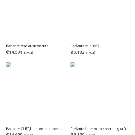
Parlante oso austronauta
Parlante mini 887
₡14,501
₡6,102
(i.v.a)
(i.v.a)
Parlante CLIFF,bluetooth, contra agua, marca UNNO
Parlante bluetooth contra agua Blanco
₡14,690
₡9,100