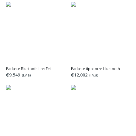
Parlante Bluetooth LeerFei
Parlante tipo torre bluetooth
₡9,549
₡12,002
(i.v.a)
(i.v.a)