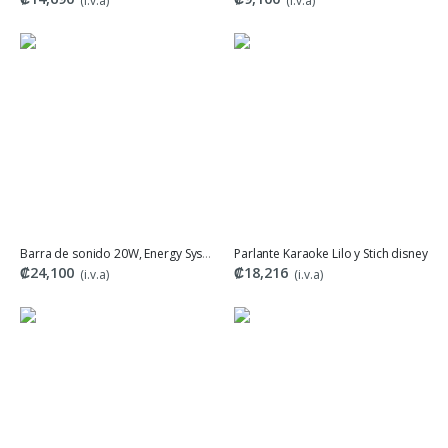
(i.v.a)
(i.v.a)
Barra de sonido 20W, Energy Systems
Parlante Karaoke Lilo y Stich disney
₡24,100
₡18,216
(i.v.a)
(i.v.a)