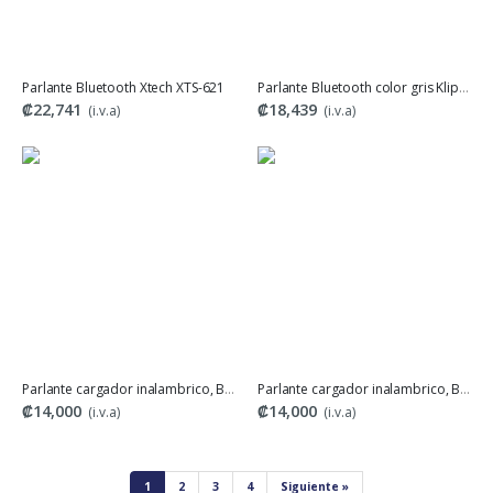
Parlante Bluetooth Xtech XTS-621
Parlante Bluetooth color gris Klipxtreme KBS-025GR
₡22,741
₡18,439
(i.v.a)
(i.v.a)
Parlante cargador inalambrico, BT3401
Parlante cargador inalambrico, BT2301
₡14,000
₡14,000
(i.v.a)
(i.v.a)
1
2
3
4
Siguiente »