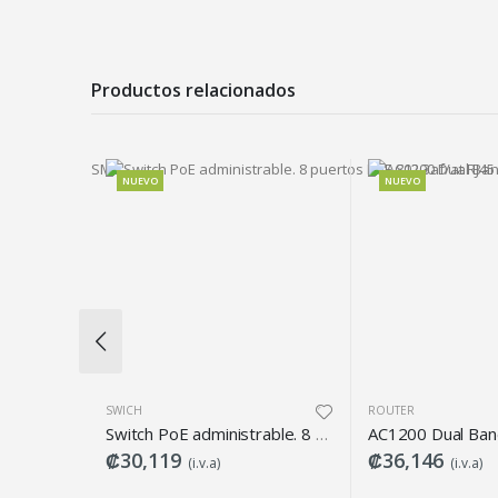
Productos relacionados
NUEVO
NUEVO
SWICH
ROUTER
Antena Nano Station M5 modelo NSM5
Switch PoE administrable. 8 puertos PoE 802.3af/at RJ45 de 10/100 Mbps. 1 puerto RJ45 de 10/100/1000 Mbps
₡30,119
₡36,146
(i.v.a)
(i.v.a)