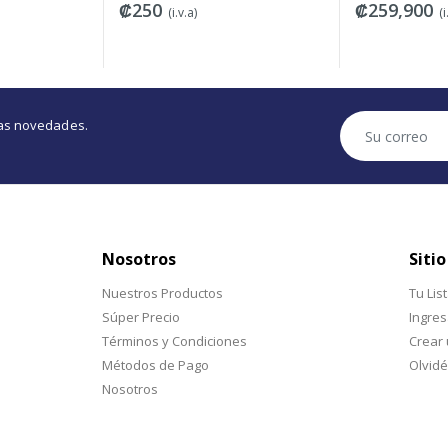
₡250
₡259,900
(i.v.a)
(i
tras novedades.
Nosotros
Sitio
Nuestros Productos
Tu Lis
Súper Precio
Ingres
Términos y Condiciones
Crear
Métodos de Pago
Olvidé
Nosotros