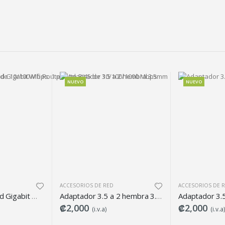
NUEVO
NUEVO
ACCESORIOS DE RED
ACCESORIOS DE 
AC1200 Dual Band Gigabit Wifi Router
Adaptador 3.5 a 2 hembra 3.5mm
₡2,000
₡2,000
(i.v.a)
(i.v.a)