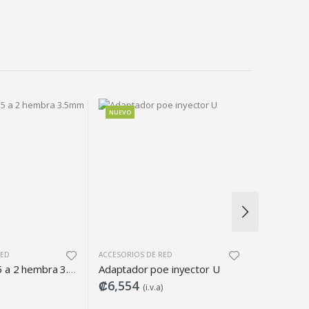
NUEVO
NUEVO
RED
ACCESORIOS DE RED
ACCESORIOS 
Adaptador 3.5 a 2 hembra 3.5mm
Adaptador poe inyector U
₡6,554
₡11,301
(i.v.a)