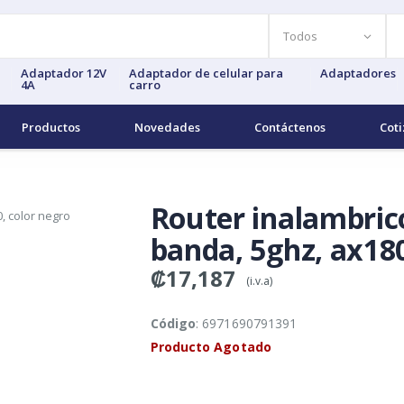
Adaptador 12V
Adaptador de celular para
Adaptadores
4A
carro
Productos
Novedades
Contáctenos
Coti
Router inalambrico
banda, 5ghz, ax180
₡17,187
(i.v.a)
Código
: 6971690791391
Producto Agotado