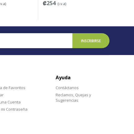
₡254
₡1,469
.v.a)
(i.v.a)
(
INSCRIBIRSE
Ayuda
ta de Favoritos
Contáctanos
ar
Reclamos, Quejas y
Sugerencias
 una Cuenta
 mi Contraseña