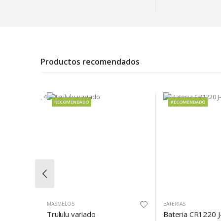
Productos recomendados
RECOMENDADO
RECOMENDADO
MASMELOS
BATERIAS
Cargador completo samsung C a C, 45W
Trululu variado
Bateria CR1220 