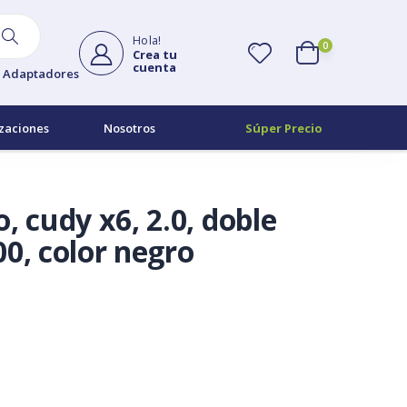
Hola!
0
Crea tu
cuenta
Adaptadores
zaciones
Nosotros
Súper Precio
, cudy x6, 2.0, doble
0, color negro