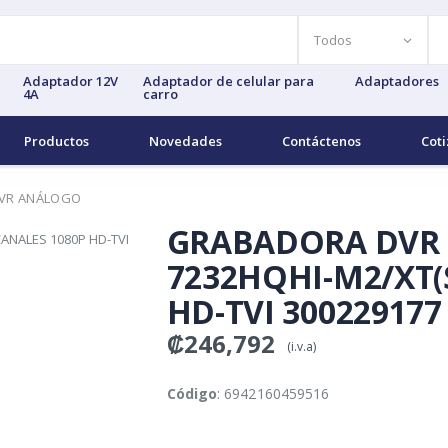
Adaptador 12V
Adaptador de celular para
Adaptadores
4A
carro
Productos
Novedades
Contáctenos
Coti
VR ANÁLOGO
GRABADORA DVR H
7232HQHI-M2/XT(
HD-TVI 30022917
₡246,792
(i.v.a)
Código
: 6942160459516