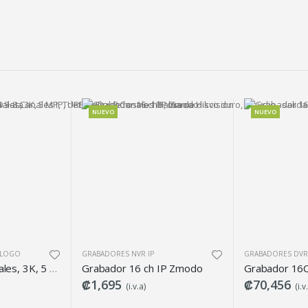
NUEVO
NUEVO
GRABADORES DVR ANÁLOGO
GRABADORES D
h IP Zmodo
Grabador 16CH, 1HDD 6TB MAX, 1080, H.265 Dahua
Grabador 8 
₡70,456
₡26,129
(i.v.a)
(