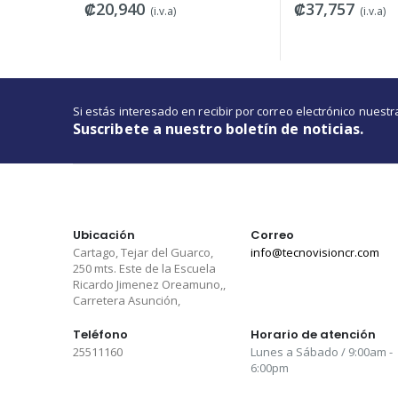
₡37,757
₡13,800
)
(i.v.a)
Si estás interesado en recibir por correo electrónico nues
Suscribete a nuestro boletín de noticias.
Ubicación
Correo
Cartago, Tejar del Guarco,
info@tecnovisioncr.com
250 mts. Este de la Escuela
Ricardo Jimenez Oreamuno,,
Carretera Asunción,
Teléfono
Horario de atención
25511160
Lunes a Sábado / 9:00am -
6:00pm