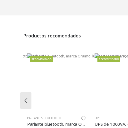
Productos recomendados
RECOMENDADO
RECOMENDA
OTH
UPS
AUDIFONOS IN
Parlante bluetooth, marca Oraimo, luz de reaccion a sonido, contra agua
UPS de 1000VA, 600W, marca Hikvision