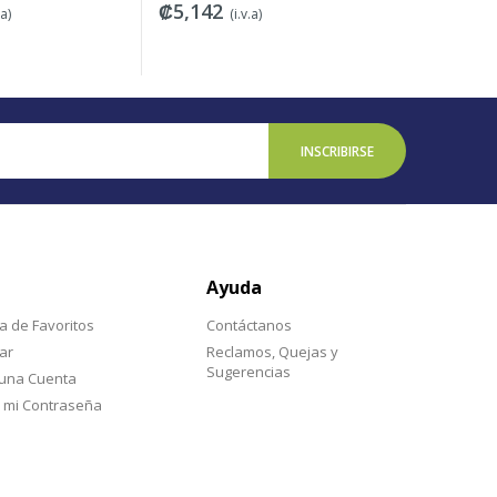
2
₡20,213
₡2
(i.v.a)
(i.v.a)
INSCRIBIRSE
Ayuda
ta de Favoritos
Contáctanos
ar
Reclamos, Quejas y
Sugerencias
 una Cuenta
 mi Contraseña