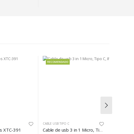
NDADO
RECOMENDADO
RE
 TIPO C
SMART WATCH
LIBRE
Cable de usb 3 in 1 Micro, Tipo C, IPhone H691
Xiaomi Redmi Watch 5 Acttive, negro
Pape