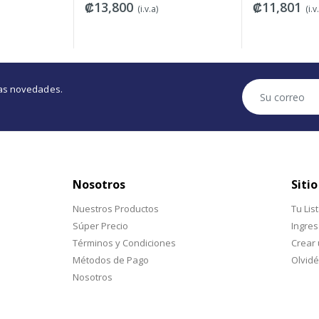
₡11,801
₡5,14
(i.v.a)
(i.v.a)
tras novedades.
Nosotros
Sitio
Nuestros Productos
Tu Lis
Súper Precio
Ingres
Términos y Condiciones
Crear
Métodos de Pago
Olvidé
Nosotros