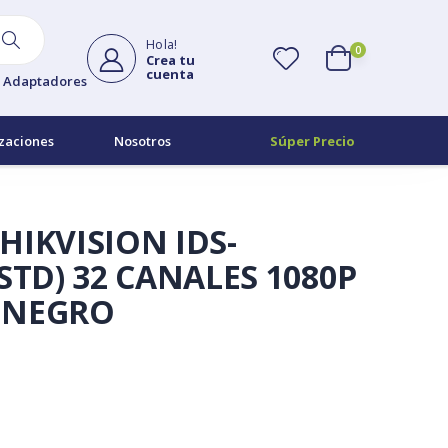
Hola!
0
Crea tu
cuenta
Adaptadores
zaciones
Nosotros
Súper Precio
IKVISION IDS-
STD) 32 CANALES 1080P
7 NEGRO