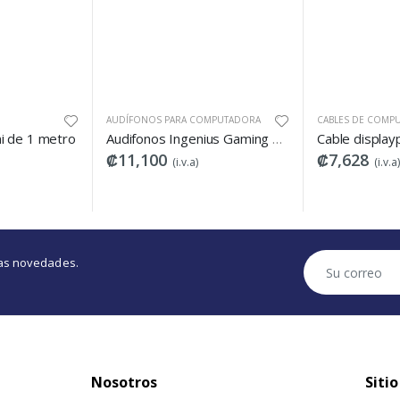
NOS PARA COMPUTADORA
CABLES DE COMPUTADORAS
CÁM
Audifonos Ingenius Gaming Word Light, volumen y microfono. Usb + 3.5mm
Cable displayport a displayport marca xtech XTC 354
Ca
100
₡7,628
₡
(i.v.a)
(i.v.a)
tras novedades.
Nosotros
Sitio