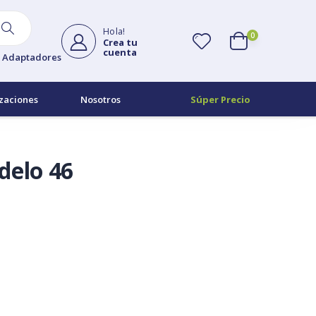
Hola!
0
Crea tu
cuenta
Adaptadores
zaciones
Nosotros
Súper Precio
delo 46