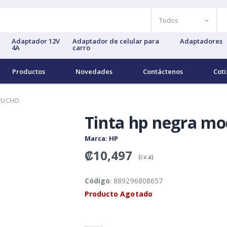
Adaptador 12V
Adaptador de celular para
Adaptadores
4A
carro
Productos
Novedades
Contáctenos
Coti
RTUCHO
Tinta hp negra mo
Marca
: HP
₡10,497
(i.v.a)
Código
: 889296808657
Producto Agotado