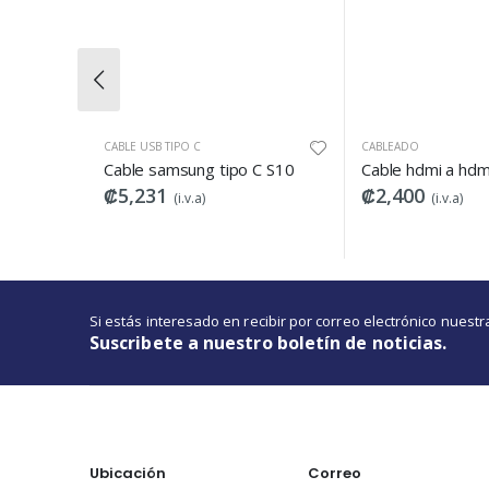
PO C
CABLEADO
AUDÍFO
sung tipo C S10
Cable hdmi a hdmi de 1 metro
₡2,400
₡11,
(i.v.a)
(i.v.a)
Si estás interesado en recibir por correo electrónico nues
Suscribete a nuestro boletín de noticias.
Ubicación
Correo