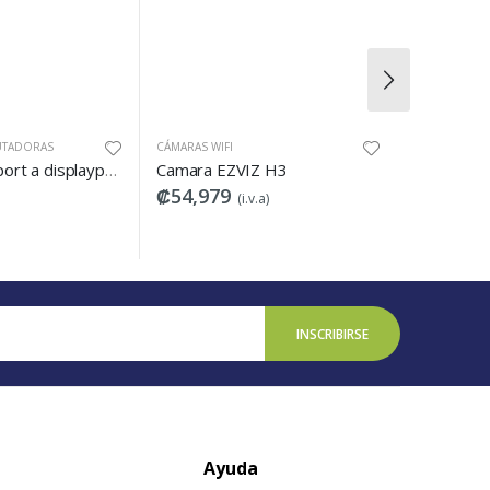
ARAS WIFI
CÁMARAS IP
mara EZVIZ H3
Camara Minibullet HD 2mp lente 2.8mm SMART IR 20m DWDR IP67. Metalica marca Dajua
54,979
₡17,002
(i.v.a)
(i.v.a)
INSCRIBIRSE
Ayuda