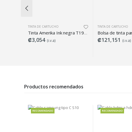
TINTA DE CARTUCHO
TINTA DE CARTU
Tinta Amerika Ink negra T1971 (T1951)
Bolsa de tinta para T01D1, Negra, Epson
₡121,151
₡85,899
(i.v.a)
(i.
Productos recomendados
ADO
RECOMENDADO
RECO