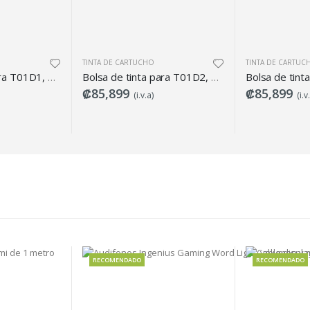
CHO
TINTA DE CARTUCHO
TINTA DE C
Bolsa de tinta para T01D2, Cian, Epson
Bolsa de tinta para T01D3, Magenta, Epson
₡85,899
₡85,89
v.a)
(i.v.a)
MENDADO
RECOMENDADO