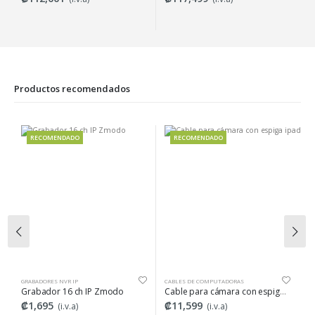
Productos recomendados
RECOMENDADO
RECOMENDADO
GRABADORES NVR IP
CABLES DE COMPUTADORAS
CÁ
Grabador 16 ch IP Zmodo
Cable para cámara con espiga ipad
C
₡1,695
₡11,599
₡
(i.v.a)
(i.v.a)