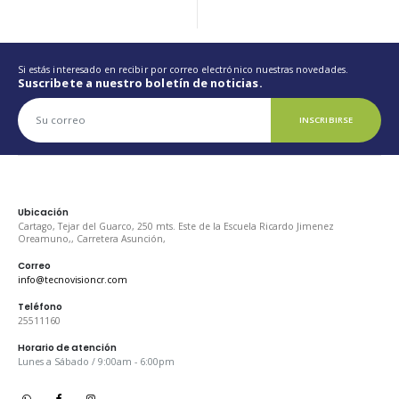
Si estás interesado en recibir por correo electrónico nuestras novedades.
Suscribete a nuestro boletín de noticias.
INSCRIBIRSE
Ubicación
Cartago, Tejar del Guarco, 250 mts. Este de la Escuela Ricardo Jimenez
Oreamuno,, Carretera Asunción,
Correo
info@tecnovisioncr.com
Teléfono
25511160
Horario de atención
Lunes a Sábado / 9:00am - 6:00pm