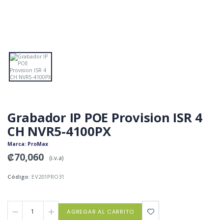
Grabador IP POE Provision ISR 4
CH NVR5-4100PX
Marca
: ProMax
₡70,060
(i.v.a)
Código
: EV201PRO31
AGREGAR AL CARRITO